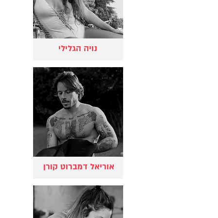
נויה הגלילי
אוריאל דמברוט קורן