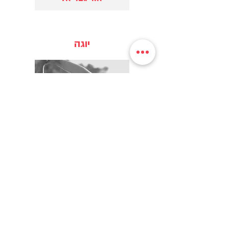
יוגה
רחלי רז